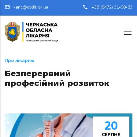
Перейти до основного вмісту
kanc@obllik.ck.ua
+38 (0472) 31-90-83
Про лікарню
Безперервний
професійний розвиток
20
СЕРПНЯ