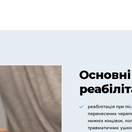
Основні
реабіліт
реабілітація при п
перенесених черепн
нижніх кінцівок, по
травматичних ушкодж