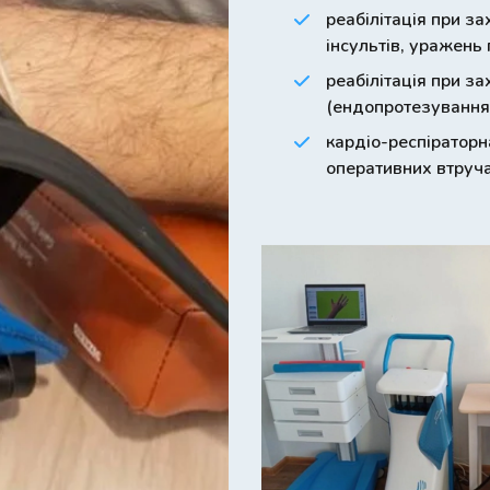
реабілітація при з
інсультів, уражень
реабілітація при з
(ендопротезування с
кардіо-респіраторна
оперативних втруча