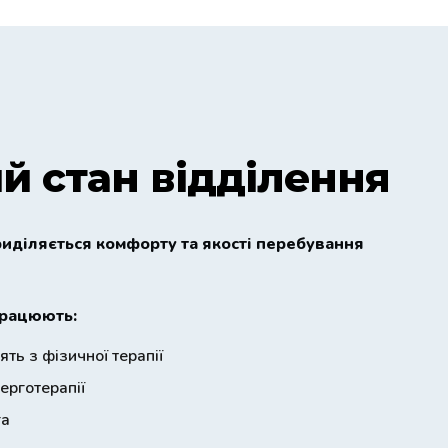
й стан відділення
риділяється комфорту та якості перебування
працюють:
ять з фізичної терапії
 ерготерапії
га