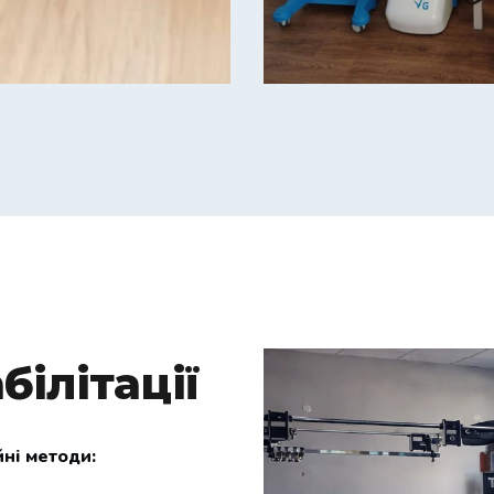
білітації
йні методи: