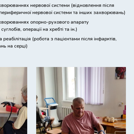
ахворюваннях нервової системи (відновлення після
 периферичної нервової системи та інших захворювань)
ахворюваннях опорно-рухового апарату
углобів, операції на хребті та ін.)
 реабілітація (робота з пацієнтами після інфарктів,
нь на серці)