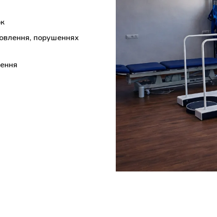
ок
мовлення, порушеннях
ження