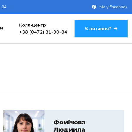
9-34
Ми у Facebook
Колл-центр
ти
Є питання?
+38 (0472) 31-90-84
Фомічова
Людмила