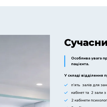
Сучасни
Особлива увага п
пацієнта.
У складі відділення 
п’ять залів для зан
кабінет та 2 зали з
2 кабінети психоло