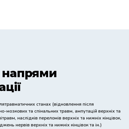
 напрями
ації
іслятравматичних станах (відновлення після
о-мозкових та спінальних травм, ампутацій верхніх та
літравм, наслідків переломів верхніх та нижніх кінцівок,
ень нервів верхніх та нижніх кінцівок та ін.)