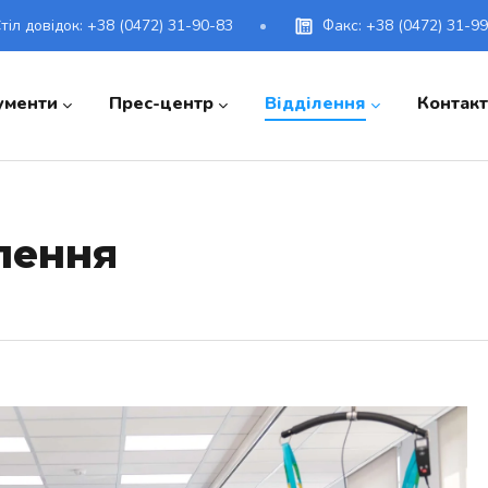
тіл довідок:
+38 (0472) 31-90-83
Факс: +38 (0472) 31-9
ументи
Прес-центр
Відділення
Контак
ілення