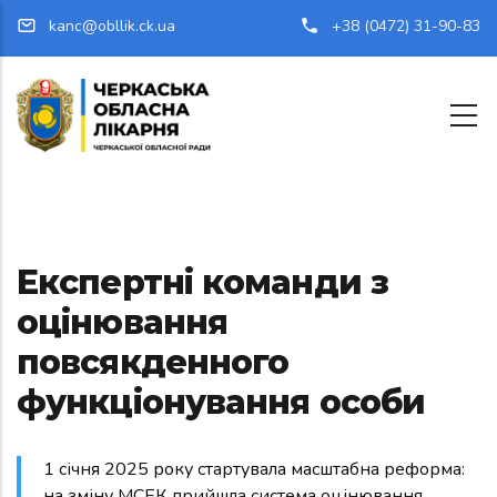
Перейти до основного вмісту
kanc@obllik.ck.ua
+38 (0472) 31-90-83
Експертні команди з
оцінювання
повсякденного
функціонування особи
1 січня 2025 року стартувала масштабна реформа:
на зміну МСЕК прийшла система оцінювання