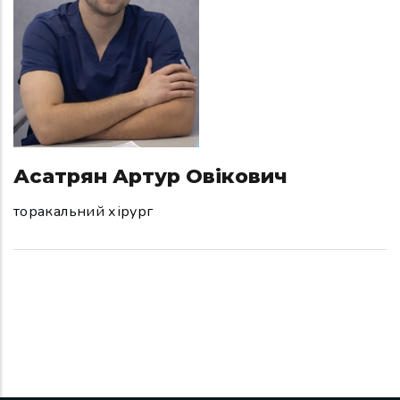
Асатрян Артур Овікович
торакальний хірург