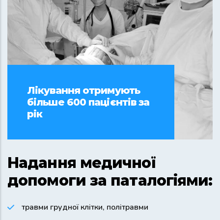
Лікування отримують
більше 600 пацієнтів за
рік
Надання медичної
допомоги за паталогіями:
травми грудної клітки, політравми