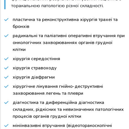
торакальною патологією різної складності.
пластична та реконструктивна хірургія трахеї та
бронхів
радикальні та паліативні оперативні втручання при
онкологічних захворюваннях органів грудної
клітки
хірургія середостіння
хірургія стравоходу
хірургія діафрагми
хірургічне лікування гнійно-деструктивні
захворювання легень та плеври
діагностика та диференційна діагностика
складних, рідкісних та невизначених патологічних
процесів органів грудної клітки
мініінвазивні втручання (відеоторакоскопічні