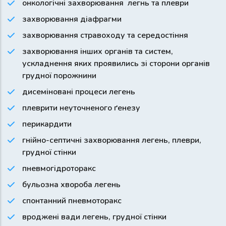
онкологічні захворювання легнь та плеври
захворювання діафрагми
захворювання стравоходу та середостіння
захворювання інших органів та систем,
ускладнення яких проявились зі сторони органів
грудної порожнини
дисеміновані процеси легень
плеврити неуточненого ґенезу
перикардити
гнійно-септичні захворювання легень, плеври,
грудної стінки
пневмогідроторакс
бульозна хвороба легень
спонтанний пневмоторакс
вроджені вади легень, грудної стінки