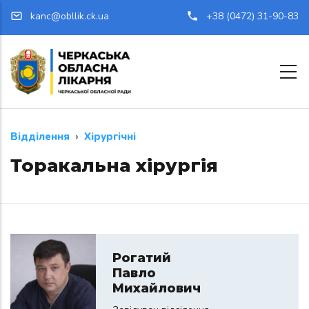
Перейти до основного вмісту
kanc@obllik.ck.ua
+38 (0472) 31-90-83
Відділення
Хірургічні
Торакальна хірургія
Рогатий
Павло
Михайлович