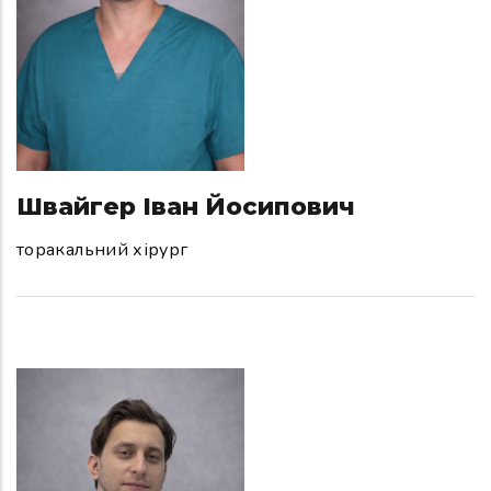
Швайгер Іван Йосипович
торакальний хірург