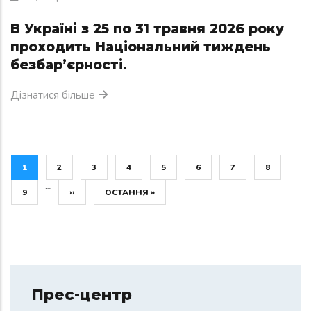
В Україні з 25 по 31 травня 2026 року
проходить Національний тиждень
безбар’єрності.
Дізнатися більше
ПОТОЧНА СТОРІНКА
СТОРІНКА
СТОРІНКА
СТОРІНКА
СТОРІНКА
СТОРІНКА
СТОРІНКА
СТОРІНКА
1
2
3
4
5
6
7
8
…
СТОРІНКА
НАСТУПНА СТОРІНКА
ОСТАННЯ СТОРІНКА
9
››
ОСТАННЯ »
Прес-центр