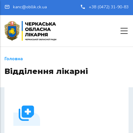
Перейти до основного вмісту
kanc@obllik.ck.ua
+38 (0472) 31-90-83
Головна
Відділення лікарні