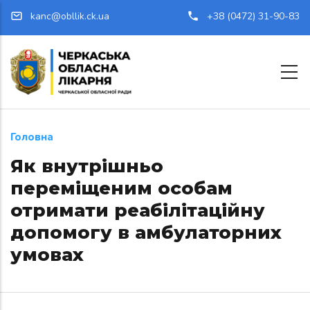
Перейти до основного вмісту
kanc@obllik.ck.ua
+38 (0472) 31-90-83
Головна
Як внутрішньо
переміщеним особам
отримати реабілітаційну
допомогу в амбулаторних
умовах