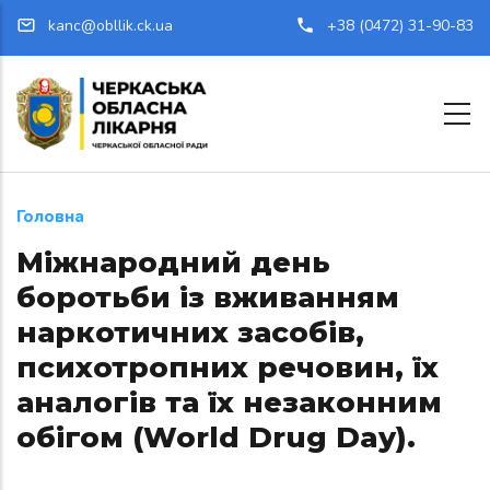
Перейти до основного вмісту
kanc@obllik.ck.ua
+38 (0472) 31-90-83
Головна
Міжнародний день
боротьби із вживанням
наркотичних засобів,
психотропних речовин, їх
аналогів та їх незаконним
обігом (World Drug Day).