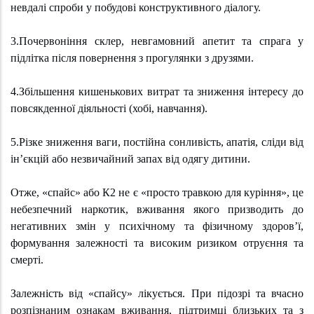
невдалі спроби у побудові конструктивного діалогу.
3.Почервоніння склер, невгамовний апетит та спрага у
підлітка після повернення з прогулянки з друзями.
4.Збільшення кишенькових витрат та зниження інтересу до
повсякденної діяльності (хобі, навчання).
5.Різке зниження ваги, постійна сонливість, апатія, сліди від
ін’єкцій або незвичайний запах від одягу дитини.
Отже, «спайс» або К2 не є «просто травкою для куріння», це
небезпечний наркотик, вживання якого призводить до
негативних змін у психічному та фізичному здоров’ї,
формування залежності та високим ризиком отруєння та
смерті.
Залежність від «спайсу» лікується. При підозрі та вчасно
розпізнаним ознакам вживання, підтримці близьких та з