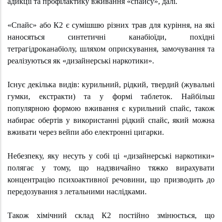
адикції та профілактику вживання «спайсу», далі.
«Спайс» або К2 є сумішшю різних трав для куріння, на які
наносяться синтетичні канабіоїди, похідні
тетрагідроканабіолу, шляхом оприскування, замочування та
реалізуються як «дизайнерські наркотики».
Існує декілька видів: курильний, рідкий, твердий (жувальні
гумки, екстракти) та у формі таблеток. Найбільш
популярною формою вживання є курильний спайс, також
набирає обертів у використанні рідкий спайс, який можна
вживати через вейпи або електронні цигарки.
Небезпеку, яку несуть у собі ці «дизайнерські наркотики»
полягає у тому, що надзвичайно тяжко вирахувати
концентрацію психоактивної речовини, що призводить до
передозування з летальними наслідками.
Також хімічний склад К2 постійно змінюється, що