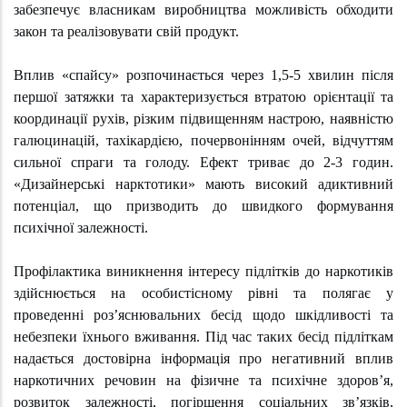
забезпечує власникам виробництва можливість обходити
закон та реалізовувати свій продукт.
Вплив «спайсу» розпочинається через 1,5-5 хвилин після
першої затяжки та характеризується втратою орієнтації та
координації рухів, різким підвищенням настрою, наявністю
галюцинацій, тахікардією, почервонінням очей, відчуттям
сильної спраги та голоду. Ефект триває до 2-3 годин.
«Дизайнерські нарктотики» мають високий адиктивний
потенціал, що призводить до швидкого формування
психічної залежності.
Профілактика виникнення інтересу підлітків до наркотиків
здійснюється на особистісному рівні та полягає у
проведенні роз’яснювальних бесід щодо шкідливості та
небезпеки їхнього вживання. Під час таких бесід підліткам
надається достовірна інформація про негативний вплив
наркотичних речовин на фізичне та психічне здоров’я,
розвиток залежності, погіршення соціальних зв’язків,