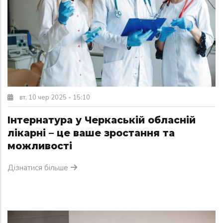
+
/".
This
shortcut
activates
the
screen
reader
вт, 10 чер 2025 - 15:10
to
help
Інтернатура у Черкаській обласній
you
лікарні – це ваше зростання та
navigate
можливості
and
interact
Дізнатися більше
with
the
content.