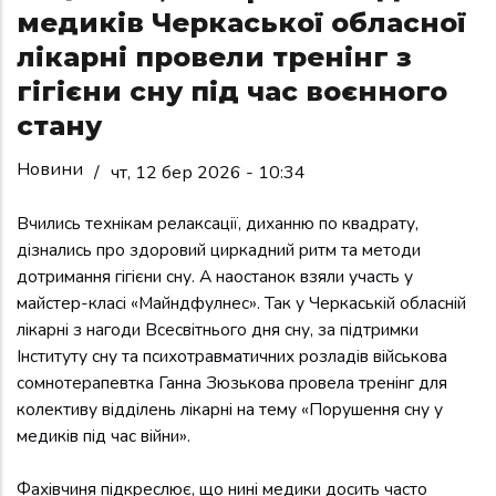
медиків Черкаської обласної
лікарні провели тренінг з
гігієни сну під час воєнного
стану
Новини
/
чт, 12 бер 2026 - 10:34
Вчились технікам релаксації, диханню по квадрату,
дізнались про здоровий циркадний ритм та методи
дотримання гігієни сну. А наостанок взяли участь у
майстер-класі «Майндфулнес». Так у Черкаській обласній
лікарні з нагоди Всесвітнього дня сну, за підтримки
Інституту сну та психотравматичних розладів військова
сомнотерапевтка Ганна Зюзькова провела тренінг для
колективу відділень лікарні на тему «Порушення сну у
медиків під час війни».
Фахівчиня підкреслює, що нині медики досить часто