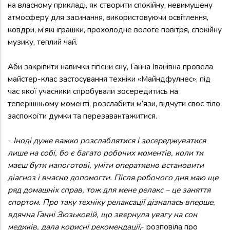
на власному прикладі, як створити спокійну, невимушену
атмосферу для засинання, використовуючи освітлення,
ковдри, м’які іграшки, прохолодне вологе повітря, спокійну
музику, теплий чай.
Аби закріпити навички гігієни сну, Ганна Іванівна провела
майстер-клас застосування техніки «Майндфулнес», під
час якої учасники спробували зосередитись на
теперішньому моменті, розслабити м’язи, відчути своє тіло,
заспокоїти думки та перезавантажитися.
-
Іноді дуже важко розслаблятися і зосереджуватися
лише на собі, бо є багато робочих моментів, коли ти
маєш бути напоготові, уміти оперативно встановити
діагноз і вчасно допомогти. Після робочого дня маю ще
ряд домашніх справ, тож для мене релакс – це заняття
спортом. Про таку техніку релаксації дізналась вперше,
вдячна Ганні Зюзьковій, що звернула увагу на сон
медиків, дала корисні рекомендації
,- розповіла про