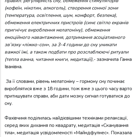
правил: регулярність сну, обмеження стимуляторів
(кофеїн, нікотин, алкоголь), створення сонної зони
(температура, освітлення, шум, комфорт, безпека),
обмеження електричних пристроїв (синє світло екранів
пригнічує вироблення мелатоніну), обмеження
емоційного навантаження, дотримання асоціативного
зв’язку «ліжко-сон», за 3-4 години до сну уникати
важкої їжі, а також подбати про розслаблюючі ритуали
(тепла ванна, читання книги, медитації),-
зазначила Ганна
Іванівна.
За її словами, рівень мелатоніну – гормону сну починає
вироблятися вже з 18 години, тож вже з цього часу варто
притишувати справи, аби дати мозку сигнал готуватися до
сну.
Фахівчиня поділилась найдієвішими техніками релаксації,
серед яких дихання по квадрату, медитація «Сканування
тіла», медитація усвідомленості «Майндфулнес». Показала