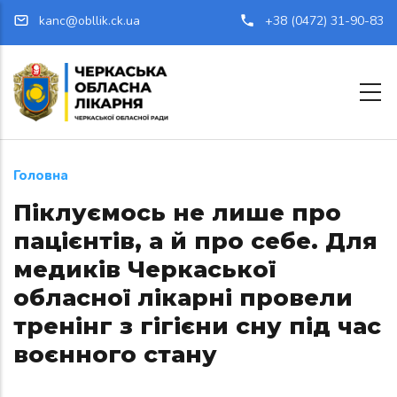
Перейти до основного вмісту
kanc@obllik.ck.ua
+38 (0472) 31-90-83
Головна
Піклуємось не лише про
пацієнтів, а й про себе. Для
медиків Черкаської
обласної лікарні провели
тренінг з гігієни сну під час
воєнного стану